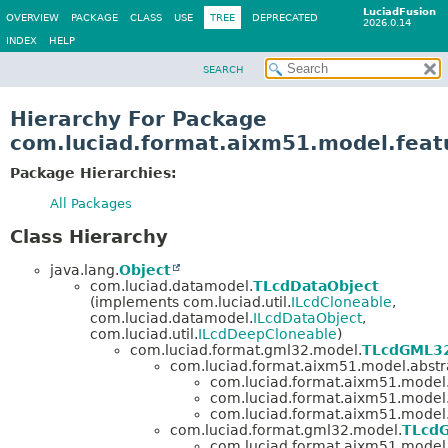
LuciadFusion
OVERVIEW
PACKAGE
CLASS
USE
TREE
DEPRECATED
2026.0.14
INDEX
HELP
SEARCH
Hierarchy For Package
com.luciad.format.aixm51.model.featu
Package Hierarchies:
All Packages
Class Hierarchy
java.lang.
Object
com.luciad.datamodel.
TLcdDataObject
(implements com.luciad.util.
ILcdCloneable
,
com.luciad.datamodel.
ILcdDataObject
,
com.luciad.util.
ILcdDeepCloneable
)
com.luciad.format.gml32.model.
TLcdGML3
com.luciad.format.aixm51.model.abstr
com.luciad.format.aixm51.model.f
com.luciad.format.aixm51.model.f
com.luciad.format.aixm51.model.f
com.luciad.format.gml32.model.
TLcdG
com.luciad.format.aixm51.model.