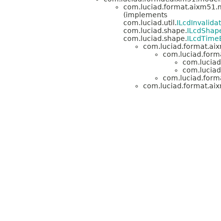
com.luciad.format.aixm51.m
(implements
com.luciad.util.
ILcdInvalida
com.luciad.shape.
ILcdShape
com.luciad.shape.
ILcdTime
com.luciad.format.aix
com.luciad.form
com.luciad
com.luciad
com.luciad.form
com.luciad.format.aix